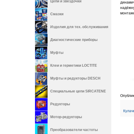
Цепи и звёздочки
динами
надёжну
монтаже
Смазки
Изделия для тех. обслуживания
Диагностические приборы
Муфты
Клеи и герметики LOCTITE
Муфты и редукторы DESCH
Специальные цепи SIRCATENE
Опублик
Редукторы
Кулач
Мотор-редукторы
Преобразователи частоты