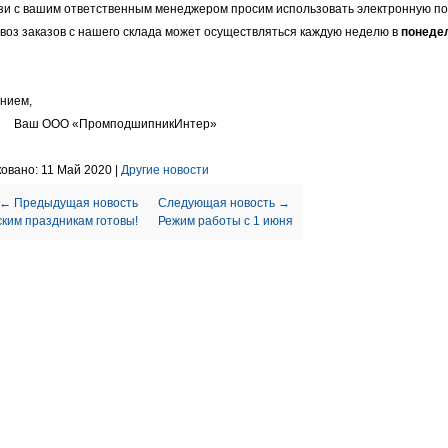
зи с вашим ответственным менеджером просим использовать электронную по
оз заказов с нашего склада может осуществляться каждую неделю в
понедел
нием,
ООО «ПромподшипникИнтер»
овано: 11 Май 2020 |
Другие новости
← Предыдущая новость
Следующая новость →
ским праздникам готовы!
Режим работы с 1 июня