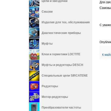
Цепи и звёздочки
Для свя
Самовыв
Смазки
Изделия для тех. обслуживания
С уваже
Ваш 
Диагностические приборы
Опублик
Муфты
Клеи и герметики LOCTITE
К май
Муфты и редукторы DESCH
Специальные цепи SIRCATENE
Редукторы
Мотор-редукторы
Преобразователи частоты