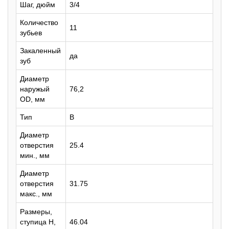
Шаг, дюйм
3/4
Количество
11
зубьев
Закаленный
да
зуб
Диаметр
наружый
76,2
OD, мм
Тип
B
Диаметр
отверстия
25.4
мин., мм
Диаметр
отверстия
31.75
макс., мм
Размеры,
ступица H,
46.04