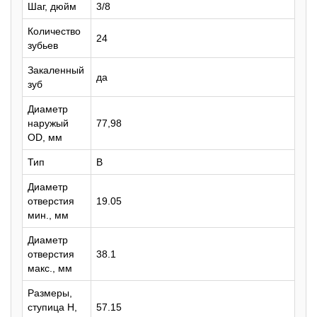
Шаг, дюйм
3/8
Количество
24
зубьев
Закаленный
да
зуб
Диаметр
наружый
77,98
OD, мм
Тип
B
Диаметр
отверстия
19.05
мин., мм
Диаметр
отверстия
38.1
макс., мм
Размеры,
ступица H,
57.15