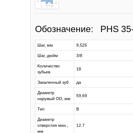
Обозначение: PHS 35
Шаг, мм
9,525
Шаг, дюйм
3/8
Количество
18
зубьев
Закаленный зуб
да
Диаметр
59,69
наружый OD, мм
Тип
B
Диаметр
отверстия мин.,
12.7
мм