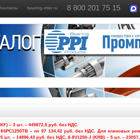
8 800 201 75 15
Контакты
bearing-inter.ru
ТАЛОГ
) – 3 шт. – 449872,5 руб. без НДС.
6SPC1250TB – по 97 134,42 руб. без НДС.
Для клиновых рем
 шт. – 14896,43 руб. без НДС, 8-8V1250-J (KRB) – 5 шт. – 23057,