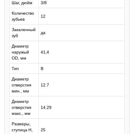
Шаг, дюйм
3/8
Количество
12
зубьев
Закаленный
да
зуб
Диаметр
наружый
41,4
OD, мм
Тип
B
Диаметр
отверстия
12.7
мин., мм
Диаметр
отверстия
14.29
макс., мм
Размеры,
ступица H,
25