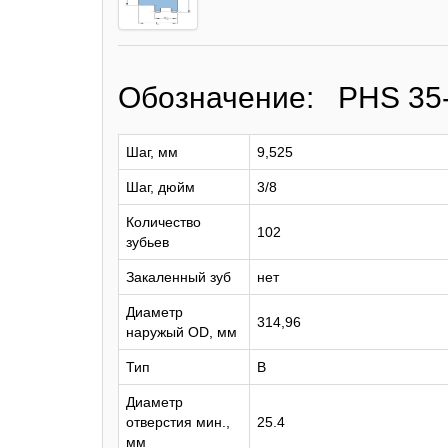
Обозначение: PHS 35
Шаг, мм
9,525
Шаг, дюйм
3/8
Количество
102
зубьев
Закаленный зуб
нет
Диаметр
314,96
наружый OD, мм
Тип
B
Диаметр
отверстия мин.,
25.4
мм