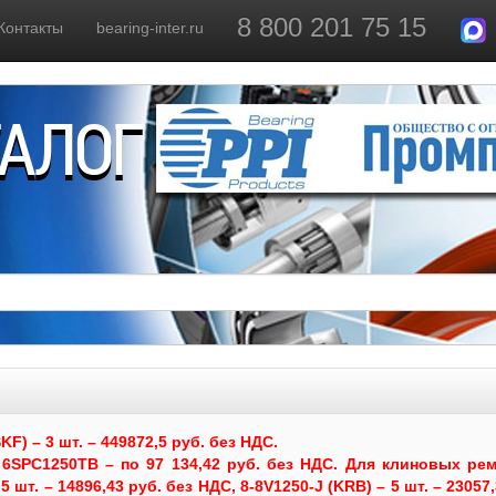
8 800 201 75 15
Контакты
bearing-inter.ru
ТАЛОГ
) – 3 шт. – 449872,5 руб. без НДС.
6SPC1250TB – по 97 134,42 руб. без НДС.
Для клиновых рем
 шт. – 14896,43 руб. без НДС, 8-8V1250-J (KRB) – 5 шт. – 23057,