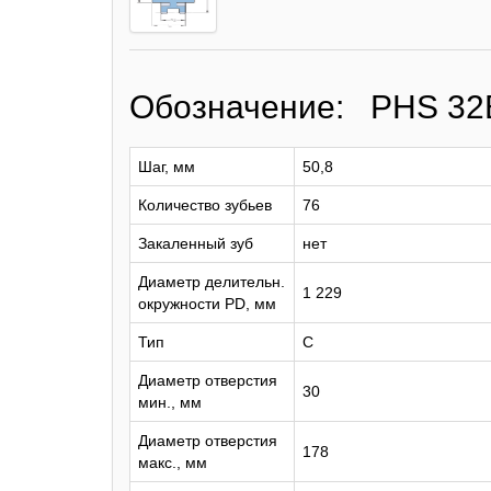
Обозначение: PHS 32
Шаг, мм
50,8
Количество зубьев
76
Закаленный зуб
нет
Диаметр делительн.
1 229
окружности PD, мм
Тип
C
Диаметр отверстия
30
мин., мм
Диаметр отверстия
178
макс., мм