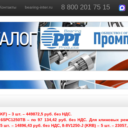
8 800 201 75 15
Контакты
bearing-inter.ru
ТАЛОГ
) – 3 шт. – 449872,5 руб. без НДС.
6SPC1250TB – по 97 134,42 руб. без НДС.
Для клиновых рем
 шт. – 14896,43 руб. без НДС, 8-8V1250-J (KRB) – 5 шт. – 23057,