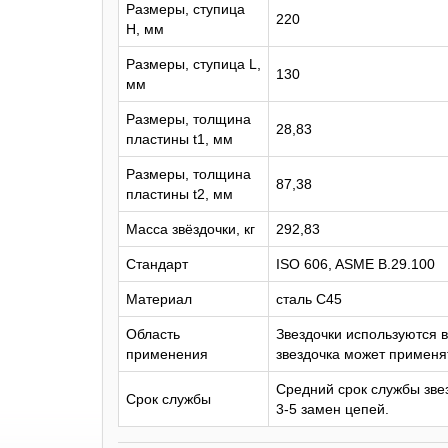
Размеры, ступица
220
H, мм
Размеры, ступица L,
130
мм
Размеры, толщина
28,83
пластины t1, мм
Размеры, толщина
87,38
пластины t2, мм
Масса звёздочки, кг
292,83
Стандарт
ISO 606, ASME B.29.100
Материал
сталь C45
Область
Звездочки используются 
применения
звездочка может применят
Средний срок службы звез
Срок службы
3-5 замен цепей.