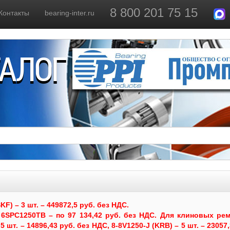
8 800 201 75 15
Контакты
bearing-inter.ru
ТАЛОГ
) – 3 шт. – 449872,5 руб. без НДС.
6SPC1250TB – по 97 134,42 руб. без НДС.
Для клиновых рем
 шт. – 14896,43 руб. без НДС, 8-8V1250-J (KRB) – 5 шт. – 23057,