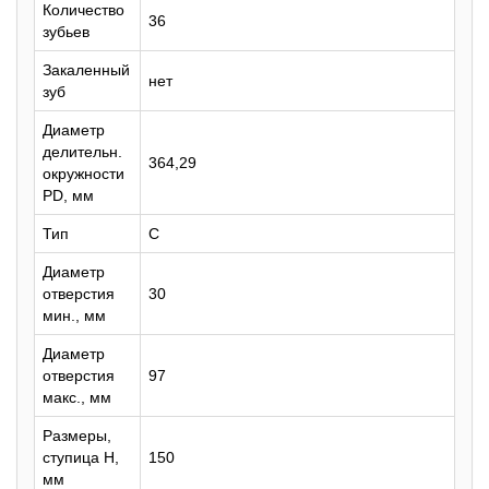
Количество
36
зубьев
Закаленный
нет
зуб
Диаметр
делительн.
364,29
окружности
PD, мм
Тип
C
Диаметр
отверстия
30
мин., мм
Диаметр
отверстия
97
макс., мм
Размеры,
ступица H,
150
мм