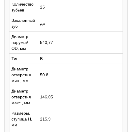
Количество
25
зубьев
Закаленный
да
зуб
Диаметр
наружый
540,77
OD, мм
Тип
B
Диаметр
отверстия
50.8
мин., мм
Диаметр
отверстия
146.05
макс., мм
Размеры,
ступица H,
215.9
мм