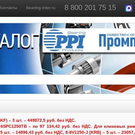
8 800 201 75 15
Контакты
bearing-inter.ru
ТАЛОГ
) – 3 шт. – 449872,5 руб. без НДС.
6SPC1250TB – по 97 134,42 руб. без НДС.
Для клиновых рем
 шт. – 14896,43 руб. без НДС, 8-8V1250-J (KRB) – 5 шт. – 23057,