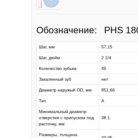
Обозначение: PHS 18
Шаг, мм
57,15
Шаг, дюйм
2 1/4
Количество зубьев
45
Закаленный зуб
нет
Диаметр наружый OD, мм
851,66
Тип
A
Минимальный диаметр
отверстия с припуском под
38.1
расточку, мм
Размеры, толщина
33,05