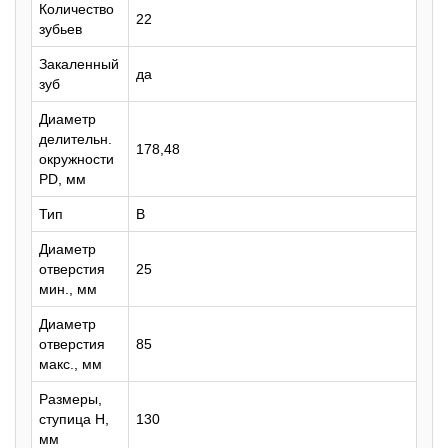
Количество
22
зубьев
Закаленный
да
зуб
Диаметр
делительн.
178,48
окружности
PD, мм
Тип
B
Диаметр
отверстия
25
мин., мм
Диаметр
отверстия
85
макс., мм
Размеры,
ступица H,
130
мм