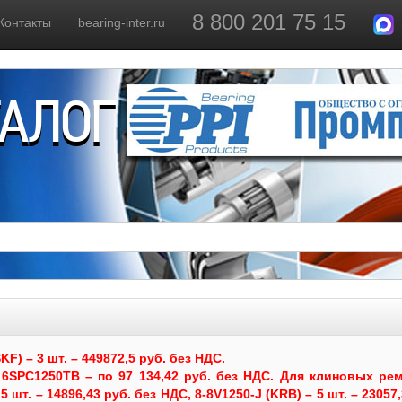
8 800 201 75 15
Контакты
bearing-inter.ru
ТАЛОГ
) – 3 шт. – 449872,5 руб. без НДС.
6SPC1250TB – по 97 134,42 руб. без НДС.
Для клиновых рем
 шт. – 14896,43 руб. без НДС, 8-8V1250-J (KRB) – 5 шт. – 23057,