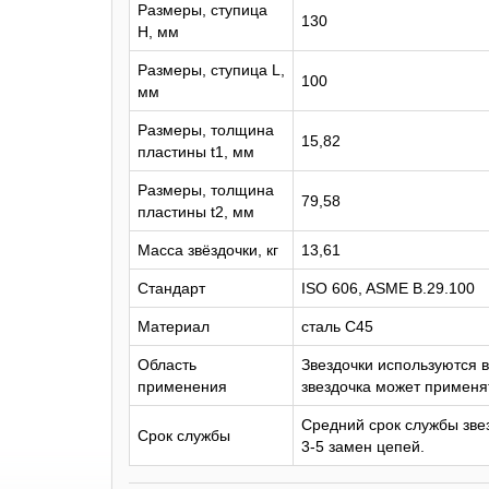
Размеры, ступица
130
H, мм
Размеры, ступица L,
100
мм
Размеры, толщина
15,82
пластины t1, мм
Размеры, толщина
79,58
пластины t2, мм
Масса звёздочки, кг
13,61
Стандарт
ISO 606, ASME B.29.100
Материал
сталь C45
Область
Звездочки используются 
применения
звездочка может применят
Средний срок службы звез
Срок службы
3-5 замен цепей.