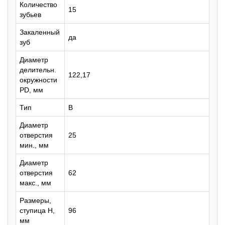
Количество
15
зубьев
Закаленный
да
зуб
Диаметр
делительн.
122,17
окружности
PD, мм
Тип
B
Диаметр
отверстия
25
мин., мм
Диаметр
отверстия
62
макс., мм
Размеры,
ступица H,
96
мм