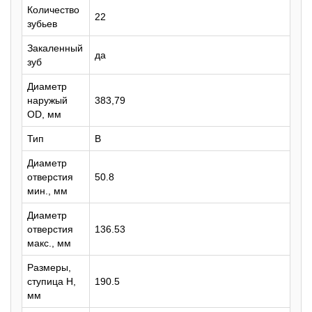
Количество
22
зубьев
Закаленный
да
зуб
Диаметр
наружый
383,79
OD, мм
Тип
B
Диаметр
отверстия
50.8
мин., мм
Диаметр
отверстия
136.53
макс., мм
Размеры,
ступица H,
190.5
мм