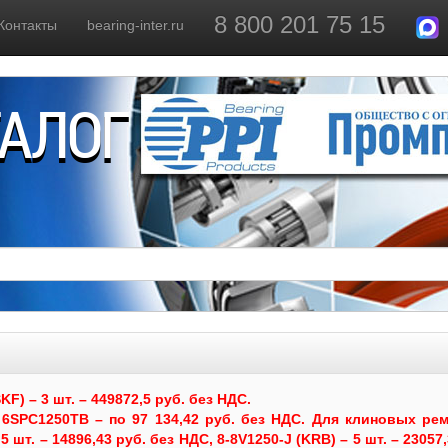
8 800 201 75 15
Контакты
bearing-inter.ru
ТАЛОГ
) – 3 шт. – 449872,5 руб. без НДС.
6SPC1250TB – по 97 134,42 руб. без НДС.
Для клиновых рем
 шт. – 14896,43 руб. без НДС, 8-8V1250-J (KRB) – 5 шт. – 23057,