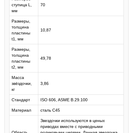
ступица L,
70
мм
Размеры,
толщина
10,87
пластины
t1, мм
Размеры,
толщина
49,78
пластины
t2, мм
Масса
звёздочки,
3,86
кг
Стандарт
ISO 606, ASME B.29.100
Материал
сталь C45
Звездочки используются в ценых
приводах вместе с приводными
Область
роликовыми цепями. Данная звездочка