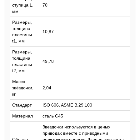
ступица L,
70
мм
Размеры,
толщина
10,87
пластины
t1, мм
Размеры,
толщина
49,78
пластины
t2, мм
Масса
звёздочки,
2,04
кг
Стандарт
ISO 606, ASME B.29.100
Материал
сталь C45
Звездочки используются в ценых
приводах вместе с приводными
Область
роликовыми цепями. Данная звездочка