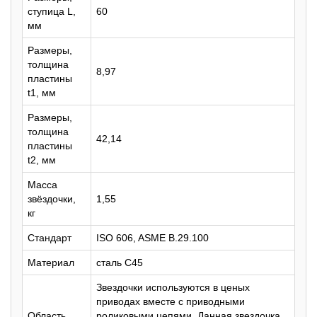
ступица L,
60
мм
Размеры,
толщина
8,97
пластины
t1, мм
Размеры,
толщина
42,14
пластины
t2, мм
Масса
звёздочки,
1,55
кг
Стандарт
ISO 606, ASME B.29.100
Материал
сталь C45
Звездочки используются в ценых
приводах вместе с приводными
Область
роликовыми цепями. Данная звездочка