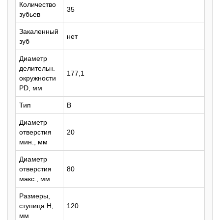
Количество
35
зубьев
Закаленный
нет
зуб
Диаметр
делительн.
177,1
окружности
PD, мм
Тип
B
Диаметр
отверстия
20
мин., мм
Диаметр
отверстия
80
макс., мм
Размеры,
ступица H,
120
мм