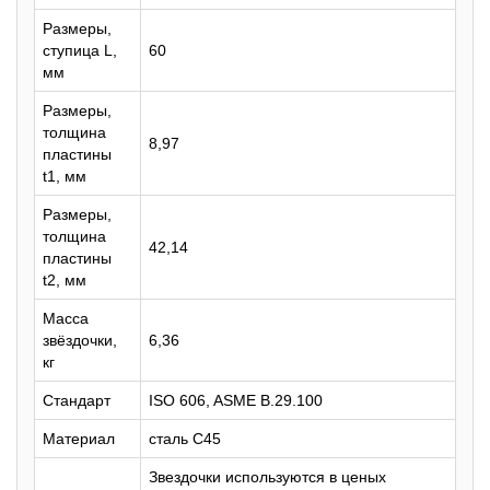
Размеры,
ступица L,
60
мм
Размеры,
толщина
8,97
пластины
t1, мм
Размеры,
толщина
42,14
пластины
t2, мм
Масса
звёздочки,
6,36
кг
Стандарт
ISO 606, ASME B.29.100
Материал
сталь C45
Звездочки используются в ценых