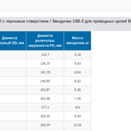
O с черновым отверстием
/
Звездочки 10B-3 для приводных цепей B
Диаметр
Диаметр
Масса
делительн.
ружый OD, мм
звездочки, кг
окружности PD, мм
131,7
5,18
136,75
5,63
141,78
6,04
146,83
6,22
151,87
6,36
161,95
7,26
177,1
8,6
182,15
9,34
192,24
11,03