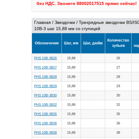
без НДС.
Звоните 88002017515 прямо сейчас!
Главная
/
Звездочки
/
Трехрядные звездочки BS/IS
10B-3 шаг 15,88 мм со ступицей
Количество
Обозначение
Шаг, мм
Шаг, дюйм
зубьев
на
PHS 10B-3B26
15,88
26
PHS 10B-3B27
15,88
27
PHS 10B-3B28
15,88
28
PHS 10B-3B29
15,88
29
PHS 10B-3B30
15,88
30
PHS 10B-3B32
15,88
32
PHS 10B-3B35
15,88
35
PHS 10B-3B36
15,88
36
PHS 10B-3B38
15,88
38