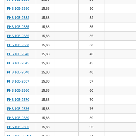
PHS 10B-2B30
15,88
30
PHS 10B-2B32
15,88
32
PHS 10B-2B35
15,88
35
PHS 10B-2B36
15,88
36
PHS 10B-2B38
15,88
38
PHS 10B-2B40
15,88
40
PHS 10B-2B45
15,88
45
PHS 10B-2B48
15,88
48
PHS 10B-2B57
15,88
57
PHS 10B-2B60
15,88
60
PHS 10B-2B70
15,88
70
PHS 10B-2B76
15,88
76
PHS 10B-2B80
15,88
80
PHS 10B-2B95
15,88
95