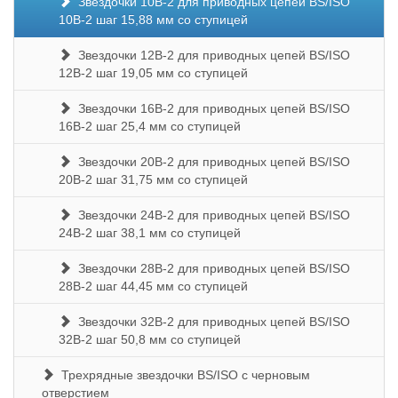
Звездочки 10B-2 для приводных цепей BS/ISO
10B-2 шаг 15,88 мм со ступицей
Звездочки 12B-2 для приводных цепей BS/ISO
12B-2 шаг 19,05 мм со ступицей
Звездочки 16B-2 для приводных цепей BS/ISO
16B-2 шаг 25,4 мм со ступицей
Звездочки 20B-2 для приводных цепей BS/ISO
20B-2 шаг 31,75 мм со ступицей
Звездочки 24B-2 для приводных цепей BS/ISO
24B-2 шаг 38,1 мм со ступицей
Звездочки 28B-2 для приводных цепей BS/ISO
28B-2 шаг 44,45 мм со ступицей
Звездочки 32B-2 для приводных цепей BS/ISO
32B-2 шаг 50,8 мм со ступицей
Трехрядные звездочки BS/ISO с черновым
отверстием