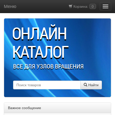
Меню
Корзина:
0
ОНЛАЙН
КАТАЛОГ
ВСЕ ДЛЯ УЗЛОВ ВРАЩЕНИЯ
Найти
Важное сообщение