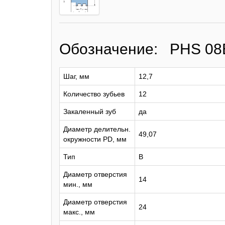
Обозначение: PHS 08
Шаг, мм
12,7
Количество зубьев
12
Закаленный зуб
да
Диаметр делительн.
49,07
окружности PD, мм
Тип
B
Диаметр отверстия
14
мин., мм
Диаметр отверстия
24
макс., мм