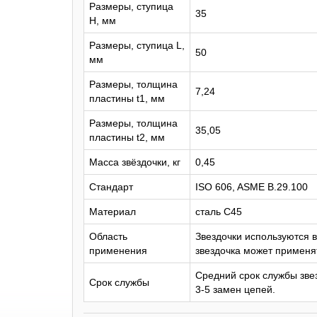
Размеры, ступица
35
H, мм
Размеры, ступица L,
50
мм
Размеры, толщина
7,24
пластины t1, мм
Размеры, толщина
35,05
пластины t2, мм
Масса звёздочки, кг
0,45
Стандарт
ISO 606, ASME B.29.100
Материал
сталь C45
Область
Звездочки используются 
применения
звездочка может применят
Средний срок службы звез
Срок службы
3-5 замен цепей.