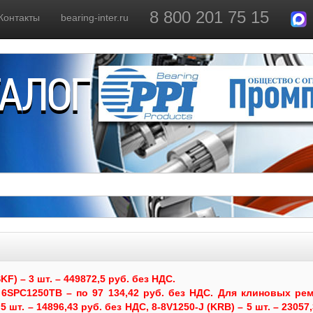
8 800 201 75 15
Контакты
bearing-inter.ru
ТАЛОГ
) – 3 шт. – 449872,5 руб. без НДС.
6SPC1250TB – по 97 134,42 руб. без НДС.
Для клиновых рем
 шт. – 14896,43 руб. без НДС, 8-8V1250-J (KRB) – 5 шт. – 23057,