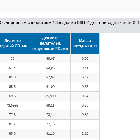
O с черновым отверстием
/
Звездочки 08B-2 для приводных цепей B
Диаметр
Диаметр
Масса
делительн.
аружый OD, мм
звездочки, кг
окружности PD, мм
53
49,07
0,35
57,4
53,06
0,41
61,8
57,07
0,49
65,5
61,09
0,55
69,5
65,999
0,64
73,5999
69,11
0,73
77,8
73,14
0,82
81,7
77,16
1
85,8
81,18
1,18