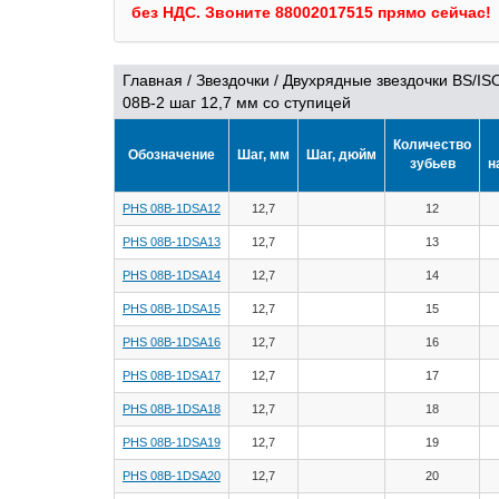
без НДС.
Звоните 88002017515 прямо сейчас!
Главная
/
Звездочки
/
Двухрядные звездочки BS/IS
08B-2 шаг 12,7 мм со ступицей
Количество
Обозначение
Шаг, мм
Шаг, дюйм
зубьев
н
PHS 08B-1DSA12
12,7
12
PHS 08B-1DSA13
12,7
13
PHS 08B-1DSA14
12,7
14
PHS 08B-1DSA15
12,7
15
PHS 08B-1DSA16
12,7
16
PHS 08B-1DSA17
12,7
17
PHS 08B-1DSA18
12,7
18
PHS 08B-1DSA19
12,7
19
PHS 08B-1DSA20
12,7
20