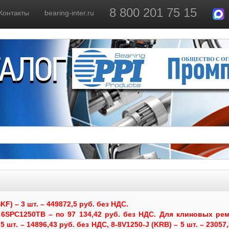
8 800 201 75 15
Контакты
bearing-inter.ru
ТАЛОГ
) – 3 шт. – 449872,5 руб. без НДС.
6SPC1250TB – по 97 134,42 руб. без НДС.
Для клиновых рем
 шт. – 14896,43 руб. без НДС, 8-8V1250-J (KRB) – 5 шт. – 23057,