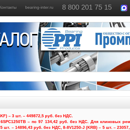
8 800 201 75 15
Контакты
bearing-inter.ru
ТАЛОГ
) – 3 шт. – 449872,5 руб. без НДС.
6SPC1250TB – по 97 134,42 руб. без НДС.
Для клиновых рем
 шт. – 14896,43 руб. без НДС, 8-8V1250-J (KRB) – 5 шт. – 23057,