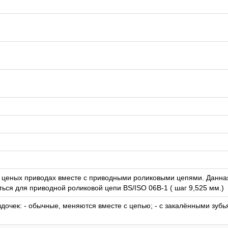
в ценых приводах вместе с приводными роликовыми цепями. Данна
ься для приводной роликовой цепи BS/ISO 06B-1 ( шаг 9,525 мм.)
дочек: - обычные, меняются вместе с цепью; - с закалёнными зубь