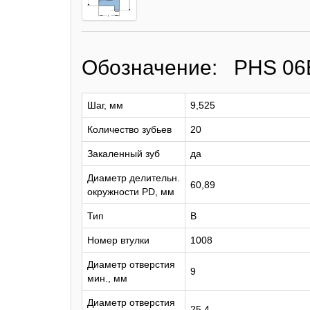
Обозначение: PHS 06
Шаг, мм
9,525
Количество зубьев
20
Закаленный зуб
да
Диаметр делительн.
60,89
окружности PD, мм
Тип
B
Номер втулки
1008
Диаметр отверстия
9
мин., мм
Диаметр отверстия
25.4