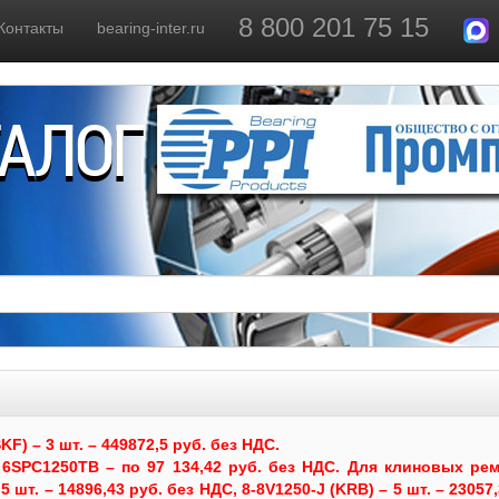
8 800 201 75 15
Контакты
bearing-inter.ru
ТАЛОГ
) – 3 шт. – 449872,5 руб. без НДС.
6SPC1250TB – по 97 134,42 руб. без НДС.
Для клиновых рем
 шт. – 14896,43 руб. без НДС, 8-8V1250-J (KRB) – 5 шт. – 23057,