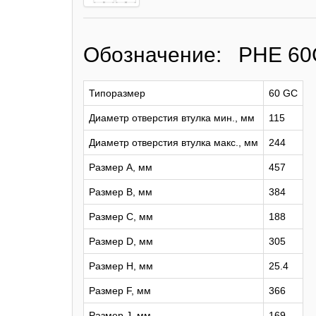
Обозначение: PHE 6
Типоразмер
60 GC
Диаметр отверстия втулка мин., мм
115
Диаметр отверстия втулка макс., мм
244
Размер A, мм
457
Размер B, мм
384
Размер C, мм
188
Размер D, мм
305
Размер H, мм
25.4
Размер F, мм
366
Размер J, мм
169