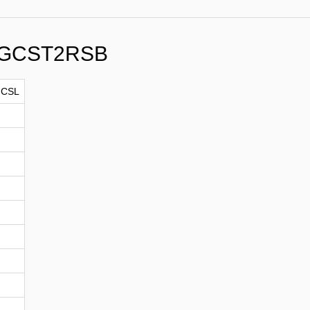
5GCST2RSB
GCSL