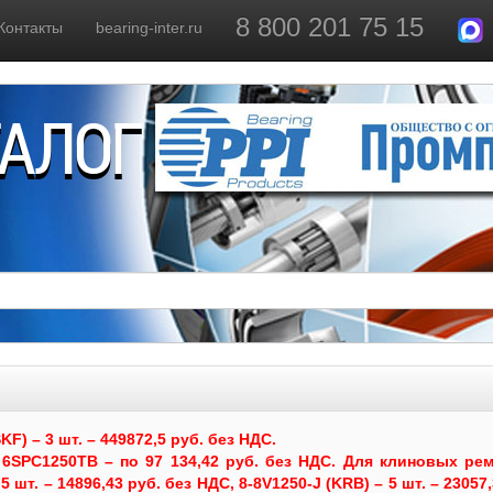
8 800 201 75 15
Контакты
bearing-inter.ru
ТАЛОГ
) – 3 шт. – 449872,5 руб. без НДС.
6SPC1250TB – по 97 134,42 руб. без НДС.
Для клиновых рем
 шт. – 14896,43 руб. без НДС, 8-8V1250-J (KRB) – 5 шт. – 23057,