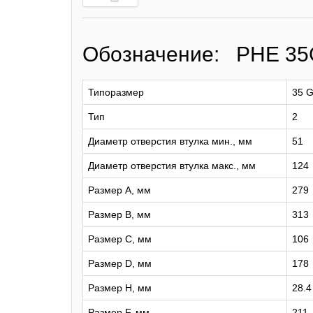
Обозначение: PHE 3
Типоразмер
35 
Тип
2
Диаметр отверстия втулка мин., мм
51
Диаметр отверстия втулка макс., мм
124
Размер A, мм
279
Размер B, мм
313
Размер C, мм
106
Размер D, мм
178
Размер H, мм
28.4
Размер F, мм
211