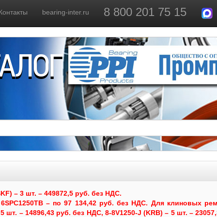
8 800 201 75 15
Контакты
bearing-inter.ru
ТАЛОГ
) – 3 шт. – 449872,5 руб. без НДС.
6SPC1250TB – по 97 134,42 руб. без НДС.
Для клиновых рем
 шт. – 14896,43 руб. без НДС, 8-8V1250-J (KRB) – 5 шт. – 23057,