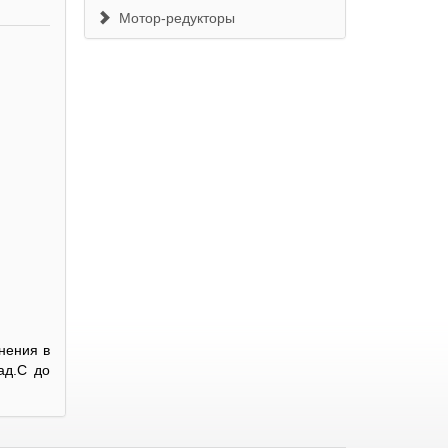
Мотор-редукторы
нения в
ад.С до