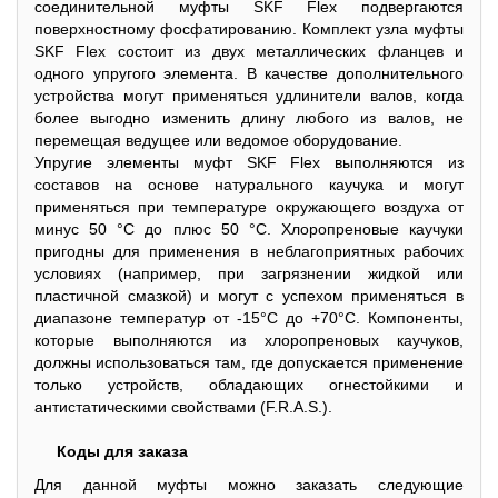
соединительной муфты SKF Flex подвергаются
поверхностному фосфатированию. Комплект узла муфты
SKF Flex состоит из двух металлических фланцев и
одного упругого элемента. В качестве дополнительного
устройства могут применяться удлинители валов, когда
более выгодно изменить длину любого из валов, не
перемещая ведущее или ведомое оборудование.
Упругие элементы муфт SKF Flex выполняются из
составов на основе натурального каучука и могут
применяться при температуре окружающего воздуха от
минус 50 °C до плюс 50 °C. Хлоропреновые каучуки
пригодны для применения в неблагоприятных рабочих
условиях (например, при загрязнении жидкой или
пластичной смазкой) и могут с успехом применяться в
диапазоне температур от -15°C до +70°C. Компоненты,
которые выполняются из хлоропреновых каучуков,
должны использоваться там, где допускается применение
только устройств, обладающих огнестойкими и
антистатическими свойствами (F.R.A.S.).
Коды для заказа
Для данной муфты можно заказать следующие