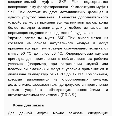
соединительной муфты SKF Flex подвергаются
поверхностному фосфатированию. Комплект узла муфты
SKF Flex состоит из двух металлических фланцев и
одного упругого элемента. В качестве дополнительного
устройства могут применяться удлинители валов, когда
более выгодно изменить длину любого из валов, не
перемещая ведущее или ведомое оборудование.
Упругие элементы муфт SKF Flex выполняются из
составов на основе натурального каучука и могут
применяться при температуре окружающего воздуха от
минус 50 °C до плюс 50 °C. Хлоропреновые каучуки
пригодны для применения в неблагоприятных рабочих
условиях (например, при загрязнении жидкой или
пластичной смазкой) и могут с успехом применяться в
диапазоне температур от -15°C до +70°C. Компоненты,
которые выполняются из хлоропреновых каучуков,
должны использоваться там, где допускается применение
только устройств, обладающих огнестойкими и
антистатическими свойствами (F.R.A.S.).
Коды для заказа
Для данной муфты можно заказать следующие