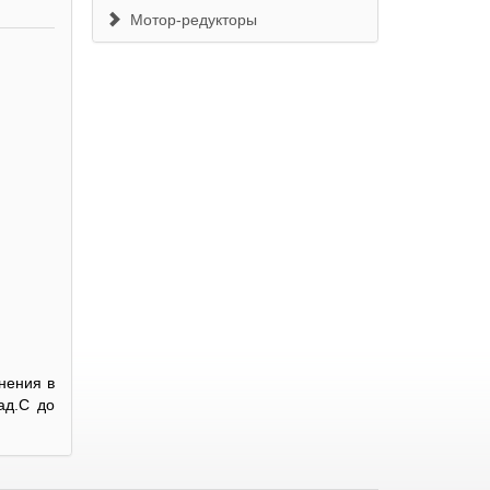
Мотор-редукторы
нения в
ад.С до