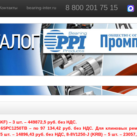
8 800 201 75 15
Контакты
bearing-inter.ru
ТАЛОГ
) – 3 шт. – 449872,5 руб. без НДС.
6SPC1250TB – по 97 134,42 руб. без НДС.
Для клиновых рем
 шт. – 14896,43 руб. без НДС, 8-8V1250-J (KRB) – 5 шт. – 23057,