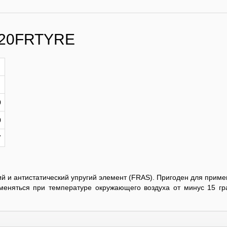
120FRTYRE
0
0
7
ий и антистатический упругий элемент (FRAS). Пригоден для приме
меняться при температуре окружающего воздуха от минус 15 гр