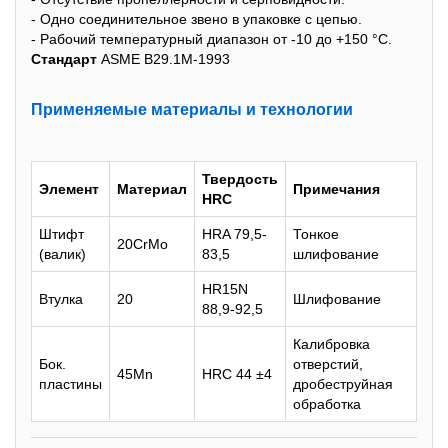
- Одно соединительное звено в упаковке с цепью.
- Рабочий температурный диапазон от -10 до +150 °С.
Стандарт
ASME B29.1M-1993
Применяемые материалы и теxнологии
Твердость
Элемент
Материал
Примечания
HRC
Штифт
HRA 79,5-
Тонкое
20CrMo
(валик)
83,5
шлифование
HR15N
Втулка
20
Шлифование
88,9-92,5
Калибровка
Бок.
отверстий,
45Mn
HRC 44 ±4
пластины
дробеструйная
обработка