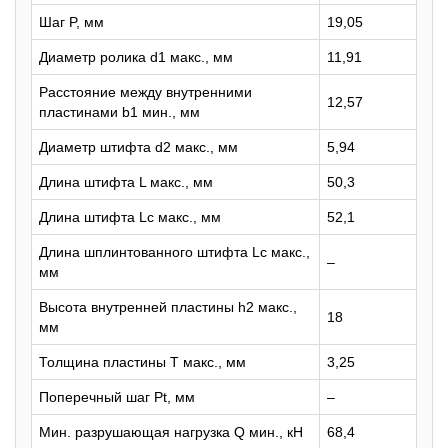
Шаг P, мм
19,05
Диаметр ролика d1 макс., мм
11,91
Расстояние между внутренними
12,57
пластинами b1 мин., мм
Диаметр штифта d2 макс., мм
5,94
Длина штифта L макс., мм
50,3
Длина штифта Lc макс., мм
52,1
Длина шплинтованного штифта Lc макс.,
–
мм
Высота внутренней пластины h2 макс.,
18
мм
Толщина пластины T макс., мм
3,25
Поперечный шаг Pt, мм
–
Мин. разрушающая нагрузка Q мин., кН
68,4