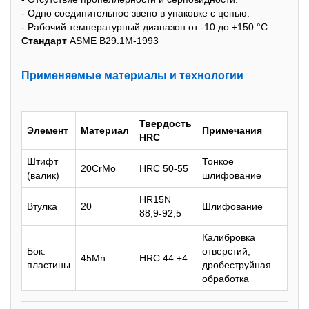
- Одно соединительное звено в упаковке с цепью.
- Рабочий температурный диапазон от -10 до +150 °С.
Стандарт
ASME B29.1M-1993
Применяемые материалы и теxнологии
Твердость
Элемент
Материал
Примечания
HRC
Штифт
Тонкое
20CrMo
HRC 50-55
(валик)
шлифование
HR15N
Втулка
20
Шлифование
88,9-92,5
Калибровка
Бок.
отверстий,
45Mn
HRC 44 ±4
пластины
дробеструйная
обработка