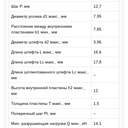
Шаг P, мм
12,7
Диаметр ролика d1 макс., мм
7,95
Расстояние между внутренними
7,85
пластинами b1 мин., мм
Диаметр штифта d2 макс., мм
3,96
Длина штифта L макс., мм
16,6
Длина штифта Lc макс., мм
17,8
Длина шплинтованного штифта Lc макс.,
–
мм
Высота внутренней пластины h2 макс.,
12
мм
Толщина пластины T макс., мм
1,5
Поперечный шаг Pt, мм
–
Мин. разрушающая нагрузка Q мин., кН
14,1