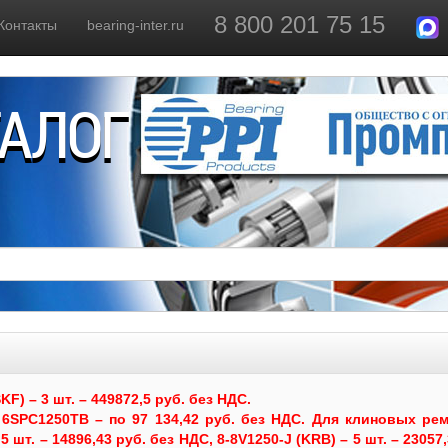
8 800 201 75 15
Контакты
bearing-inter.ru
ТАЛОГ
) – 3 шт. – 449872,5 руб. без НДС.
6SPC1250TB – по 97 134,42 руб. без НДС.
Для клиновых рем
 шт. – 14896,43 руб. без НДС, 8-8V1250-J (KRB) – 5 шт. – 23057,