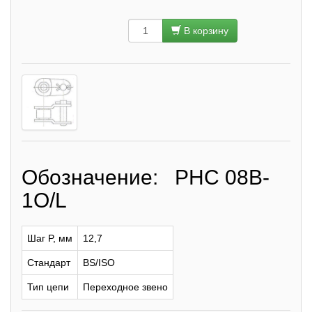
В корзину
Обозначение: PHC 08B-
1O/L
Шаг P, мм
12,7
Стандарт
BS/ISO
Тип цепи
Переходное звено