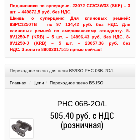
Подшипники по суперцене: 23072 CC/C3W33 (SKF) – 3
шт. – 449872,5 руб. без НДС.
Шкивы
о суперцене:
Для клиновых ремней:
6SPC1250TB – по 97 134,42 руб. без НДС.
Для
клиновых ремней по американскому стандарту: 5-
8V1250-F (KRB) – 5 шт. – 14896,43 руб. без НДС, 8-
8V1250-J (KRB) – 5 шт. – 23057,36 руб. без
НДС.
Звоните 88002017515 прямо сейчас!
Переходное звено для цепи BS/ISO PHC 06B-2O/L
Главная
Цепи
Переходное звено BS.ISO
PHC 06B-2O/L
505.40 руб. с НДС
(розничная)