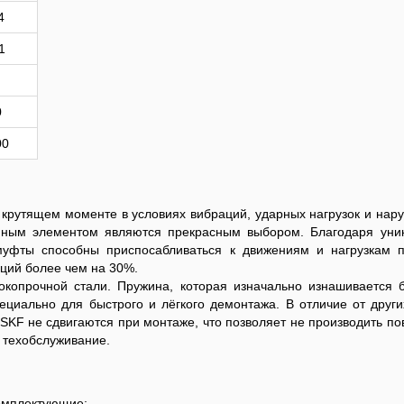
4
1
0
00
 крутящем моменте в условиях вибраций, ударных нагрузок и нар
нным элементом являются прекрасным выбором. Благодаря уни
муфты способны приспосабливаться к движениям и нагрузкам 
аций более чем на 30%.
копрочной стали. Пружина, которая изначально изнашивается 
ециально для быстрого и лёгкого демонтажа. В отличие от други
KF не сдвигаются при монтаже, что позволяет не производить по
 техобслуживание.
омплектующие: