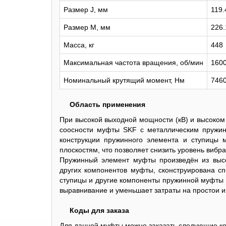
Размер J, мм
119.
Размер M, мм
226.
Масса, кг
448
Максимальная частота вращения, об/мин
160
Номинальный крутящий момент, Нм
746
Область применения
При высокой выходной мощности (кВ) и высоком
соосности муфты SKF с металлическим пружи
конструкции пружинного элемента и ступицы 
плоскостям, что позволяет снизить уровень вибр
Пружинный элемент муфты произведён из высо
других компонентов муфты, сконструирована сп
ступицы и другие компоненты пружинной муфты S
выравнивание и уменьшает затраты на простои и
Коды для заказа
Для данной муфты можно заказать следующие к