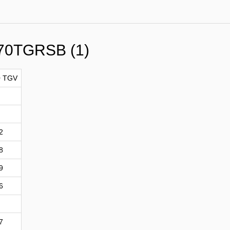
70TGRSB (1)
0 TGV
2
8
9
6
7