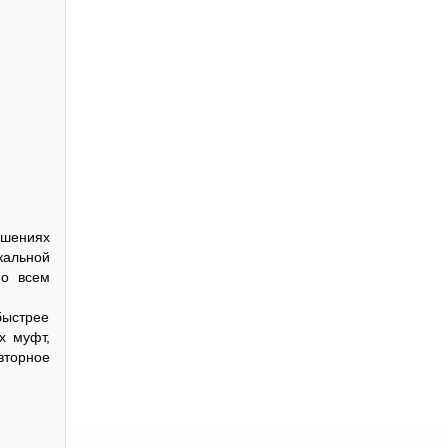
ушениях
кальной
по всем
быстрее
х муфт,
вторное