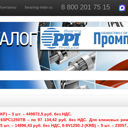
8 800 201 75 15
Контакты
bearing-inter.ru
ТАЛОГ
) – 3 шт. – 449872,5 руб. без НДС.
6SPC1250TB – по 97 134,42 руб. без НДС.
Для клиновых рем
 шт. – 14896,43 руб. без НДС, 8-8V1250-J (KRB) – 5 шт. – 23057,