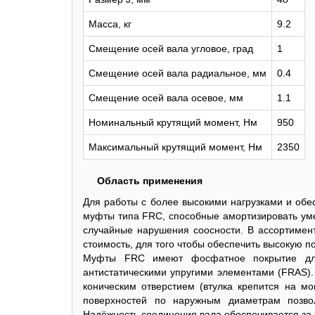
Масса, кг
9.2
Смещение осей вала угловое, град
1
Смещение осей вала радиальное, мм
0.4
Смещение осей вала осевое, мм
1.1
Номинальный крутящий момент, Нм
950
Максимальный крутящий момент, Нм
2350
Область применения
Для работы с более высокими нагрузками и об
муфты типа FRC, способные амортизировать уме
случайные нарушения соосности. В ассортимен
стоимость, для того чтобы обеспечить высокую п
Муфты FRC имеют фосфатное покрытие для
антистатическими упругими элементами (FRAS). 
коническим отверстием (втулка крепится на м
поверхностей по наружным диаметрам позво
Надёжность соединения вала обеспечивается за 