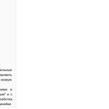
тельные
ировать
 низкую
кими и
ым" и с
работка
инейки.