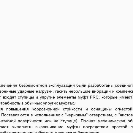
еспечения безремонтной эксплуатации были разработаны соедини
ренные ударные нагрузки, гасить небольшие вибрации и компенс
т входят ступицы и упругие элементы муфт FRC, которые имеют
отребность в обычных упругих муфтах.
 повышения коррозионной стойкости и оснащены огнестой
Поставляются в исполнениях с "черновым" отверстием, с "чистов
онтажной поверхности или на ступице). Полная механическая об
ляет выполнять выравнивание муфты посредством простой л
счёт применения зубчатого механизма блокировки.