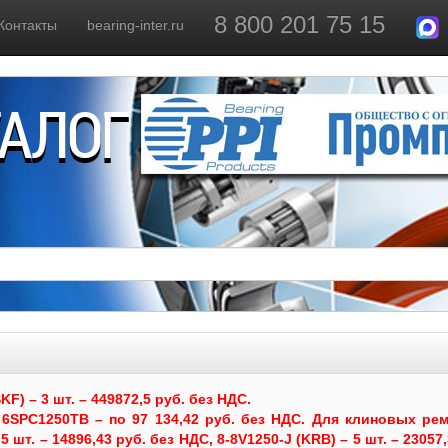
8 800 201 75 15
Контакты
bearing-inter.ru
ТАЛОГ
) – 3 шт. – 449872,5 руб. без НДС.
6SPC1250TB – по 97 134,42 руб. без НДС.
Для клиновых рем
 шт. – 14896,43 руб. без НДС, 8-8V1250-J (KRB) – 5 шт. – 23057,