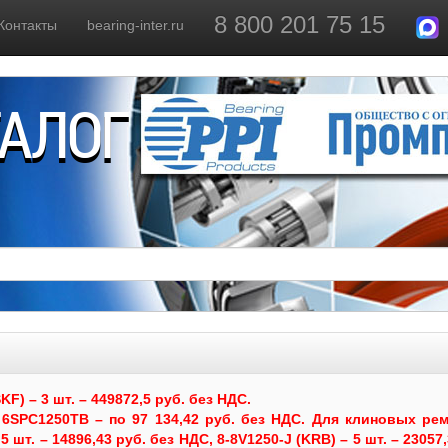
8 800 201 75 15
Контакты
bearing-inter.ru
ТАЛОГ
) – 3 шт. – 449872,5 руб. без НДС.
6SPC1250TB – по 97 134,42 руб. без НДС.
Для клиновых рем
 шт. – 14896,43 руб. без НДС, 8-8V1250-J (KRB) – 5 шт. – 23057,