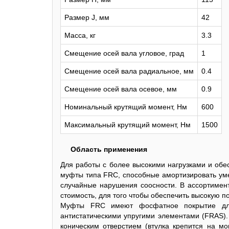
Размер J, мм
42
Масса, кг
3.3
Смещение осей вала угловое, град
1
Смещение осей вала радиальное, мм
0.4
Смещение осей вала осевое, мм
0.9
Номинальный крутящий момент, Нм
600
Максимальный крутящий момент, Нм
1500
Область применения
Для работы с более высокими нагрузками и об
муфты типа FRC, способные амортизировать уме
случайные нарушения соосности. В ассортимен
стоимость, для того чтобы обеспечить высокую п
Муфты FRC имеют фосфатное покрытие для
антистатическими упругими элементами (FRAS). 
коническим отверстием (втулка крепится на м