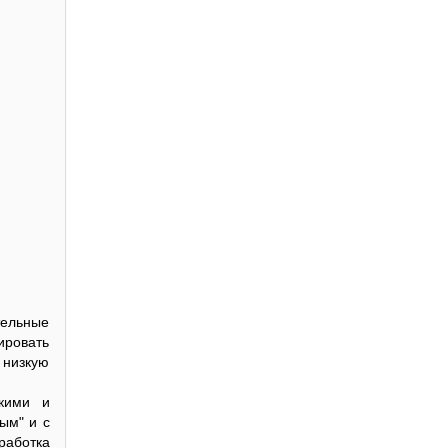
тельные
ировать
 низкую
кими и
ым" и с
работка