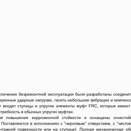
еспечения безремонтной эксплуатации были разработаны соедини
ренные ударные нагрузки, гасить небольшие вибрации и компенс
т входят ступицы и упругие элементы муфт FRC, которые имеют
отребность в обычных упругих муфтах.
 повышения коррозионной стойкости и оснащены огнестой
Поставляются в исполнениях с "черновым" отверстием, с "чистов
онтажной поверхности или на ступице). Полная механическая об