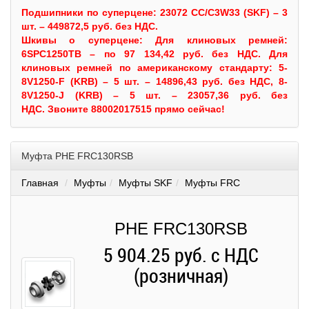
Подшипники по суперцене: 23072 CC/C3W33 (SKF) – 3
шт. – 449872,5 руб. без НДС.
Шкивы
о суперцене:
Для клиновых ремней:
6SPC1250TB – по 97 134,42 руб. без НДС.
Для
клиновых ремней по американскому стандарту: 5-
8V1250-F (KRB) – 5 шт. – 14896,43 руб. без НДС, 8-
8V1250-J (KRB) – 5 шт. – 23057,36 руб. без
НДС.
Звоните 88002017515 прямо сейчас!
Муфта PHE FRC130RSB
Главная
Муфты
Муфты SKF
Муфты FRC
PHE FRC130RSB
5 904.25 руб. с НДС
(розничная)