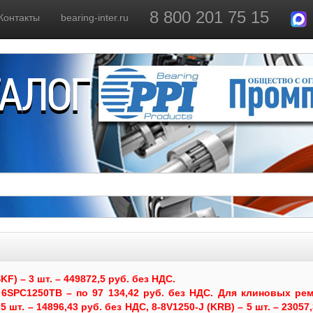
8 800 201 75 15
Контакты
bearing-inter.ru
ТАЛОГ
) – 3 шт. – 449872,5 руб. без НДС.
6SPC1250TB – по 97 134,42 руб. без НДС.
Для клиновых рем
 шт. – 14896,43 руб. без НДС, 8-8V1250-J (KRB) – 5 шт. – 23057,