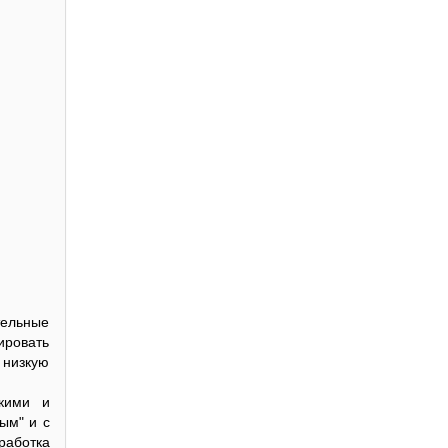
тельные
ировать
 низкую
кими и
ым" и с
работка