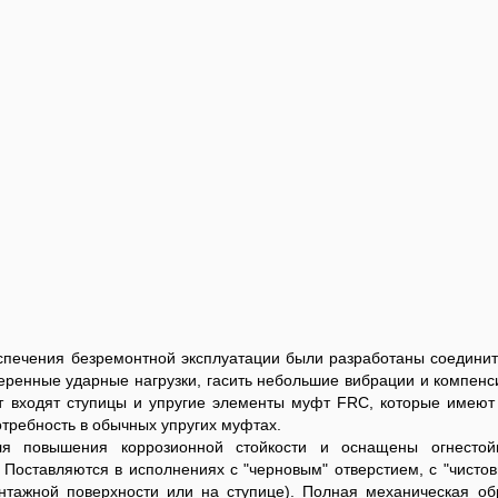
еспечения безремонтной эксплуатации были разработаны соедини
ренные ударные нагрузки, гасить небольшие вибрации и компенс
т входят ступицы и упругие элементы муфт FRC, которые имеют
отребность в обычных упругих муфтах.
 повышения коррозионной стойкости и оснащены огнестой
Поставляются в исполнениях с "черновым" отверстием, с "чистов
онтажной поверхности или на ступице). Полная механическая об