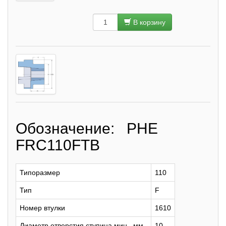
В корзину
Обозначение: PHE
FRC110FTB
Типоразмер
110
Тип
F
Номер втулки
1610
Диаметр отверстия ступица мин., мм
10