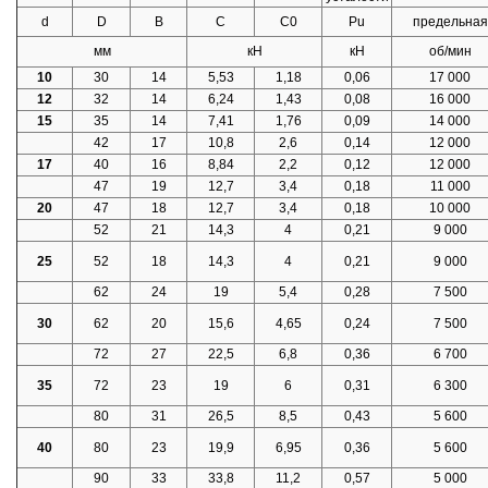
d
D
B
C
C0
Pu
предельная
мм
кH
кH
об/мин
10
30
14
5,53
1,18
0,06
17 000
12
32
14
6,24
1,43
0,08
16 000
15
35
14
7,41
1,76
0,09
14 000
42
17
10,8
2,6
0,14
12 000
17
40
16
8,84
2,2
0,12
12 000
47
19
12,7
3,4
0,18
11 000
20
47
18
12,7
3,4
0,18
10 000
52
21
14,3
4
0,21
9 000
25
52
18
14,3
4
0,21
9 000
62
24
19
5,4
0,28
7 500
30
62
20
15,6
4,65
0,24
7 500
72
27
22,5
6,8
0,36
6 700
35
72
23
19
6
0,31
6 300
80
31
26,5
8,5
0,43
5 600
40
80
23
19,9
6,95
0,36
5 600
90
33
33,8
11,2
0,57
5 000